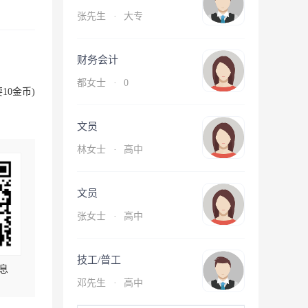
张先生
·
大专
财务会计
都女士
·
0
10金币)
文员
林女士
·
高中
文员
张女士
·
高中
技工/普工
息
邓先生
·
高中