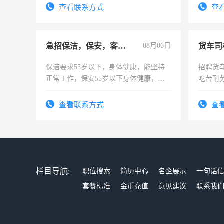
表或者
查看联系方式
查
交五险
急招保洁，保安，客服，工程
08月06日
货车司
保洁要求55岁以下，身体健康，能坚持
招聘货
正常工作，保安55岁以下身体健康，有
吃苦耐劳
责任心形象端庄，遵纪守法，无犯罪记
录，客服要求45岁以下高中以上文化，
查看联系方式
查
懂电脑工作认真，性格开朗有良好沟通
能力，工程，懂水电维修。
栏目导航:
职位搜索
简历中心
名企展示
一句话
套餐标准
金币充值
意见建议
联系我