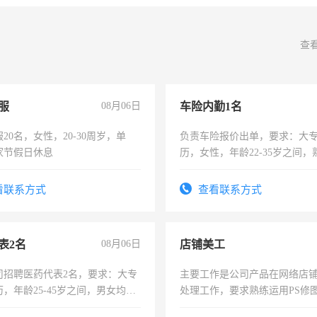
查
服
08月06日
车险内勤1名
20名，女性，20-30周岁，单
负责车险报价出单，要求：大
家节假日休息
历，女性，年龄22-35岁之间
操作，工作态度认真，具有团
试用期1-3个月，转正后交纳五
看联系方式
查看联系方式
表2名
08月06日
店铺美工
司招聘医药代表2名，要求：大专
主要工作是公司产品在网络店
，年龄25-45岁之间，男女均
处理工作，要求熟练运用PS修图
要具有营销经验，从事过医药代
作时间每天8小时，待遇优厚。