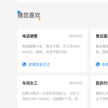
猜您喜欢
电话销售
08月06日
售后客
电话销售50名，男女不限，月工资4000-
售后客服
8000元，单休，法定节假日休。
休，国
查看联系方式
查
车间女工
08月06日
医药代
招聘18周岁一45岁的车间女工，计件工
基因公
资约3500一5000元，试用期2个月，交五
以下学历
险，有年薪假，年底福利
可，需