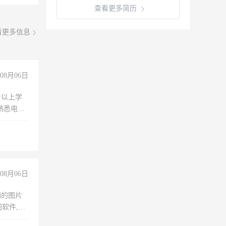
查看更多简历
看更多信息
08月06日
专以上学
，熟悉电脑
队精神，
险，
08月06日
铺的图片
软件,工