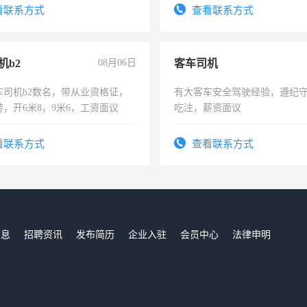
有医学资质的优先，底薪+绩效，
看联系方式
查看联系方式
。
机b2
08月06日
客车司机
车司机b2数名，带从业资格证，
有大客车安全驾驶经验，遵纪
，开6米8，9米6，工资面议
吃注，薪资面议
看联系方式
查看联系方式
信息
招聘资讯
发布简历
企业入驻
会员中心
法律申明
们